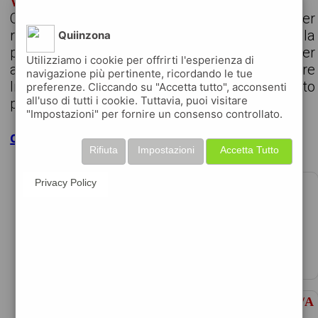
VERNICIATORE INDUSTRIALE
Orienta SpA, Agenzia per il Lavoro, seleziona per
realtà industriale specializzata nella
Quiinzona
progettazione e produzione di valvole per
Utilizziamo i cookie per offrirti l'esperienza di
applicazioni ad alta tecnologia un Verniciatore
navigazione più pertinente, ricordando le tue
Industriale da inserire nel proprio reparto
preferenze. Cliccando su "Accetta tutto", acconsenti
all'uso di tutti i cookie. Tuttavia, puoi visitare
produttivo. ...
"Impostazioni" per fornire un consenso controllato.
clicca per maggiori dettagli
Rifiuta
Impostazioni
Accetta Tutto
ADDETTO/A PROGETTAZIONE MECCANICA
Privacy Policy
data 09-08-2026
during s.p.a. per azienda di valmadrera, selezio ...
DISEGNATORE/DISEGNATRICE MECCANICO/A
JUNIOR (RIF. OFFERTA: 84982)