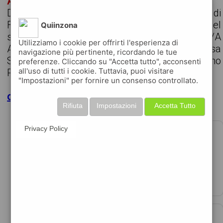
ADDETTO/A MENSA SCOLASTICA
Descrizione azienda Synergie Italia, filiale di
Firenze, seleziona per azienda cliente attiva nel
Quiinzona
settore della ristorazione collettiva: ADDETTO/A
Utilizziamo i cookie per offrirti l'esperienza di
AI SERVIZI MENSA per Mensa
navigazione più pertinente, ricordando le tue
Scolastica/Aziende del territorio Fiorentino
preferenze. Cliccando su "Accetta tutto", acconsenti
all'uso di tutti i cookie. Tuttavia, puoi visitare
Posizione L'A...
"Impostazioni" per fornire un consenso controllato.
clicca per maggiori dettagli
Rifiuta
Impostazioni
Accetta Tutto
ADDETTO/A SEGRETERIA COMMERCIALE
Privacy Policy
€25000 - 30000 per anno
data 07-08-2026
finomnia è una realtà fintech che lavora ogni gi ...
IMPIEGATO/A BACK OFFICE – VERIFICA
QUALITà SERVIZIO