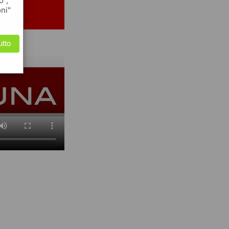
o",
oni"
utto