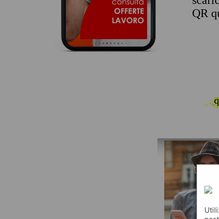
scari
QR qu
q
Util