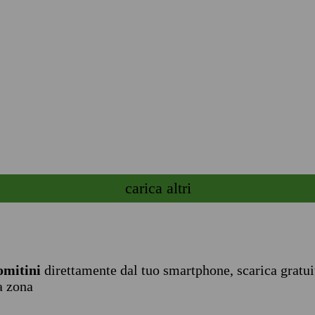
carica altri
omitini
direttamente dal tuo smartphone, scarica gratu
a zona