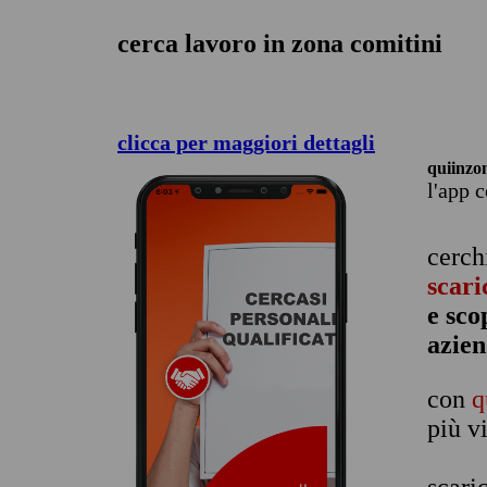
cerca lavoro in zona comitini
clicca per maggiori dettagli
quiinzo
l'app 
cerch
scari
e sco
azien
con
q
più v