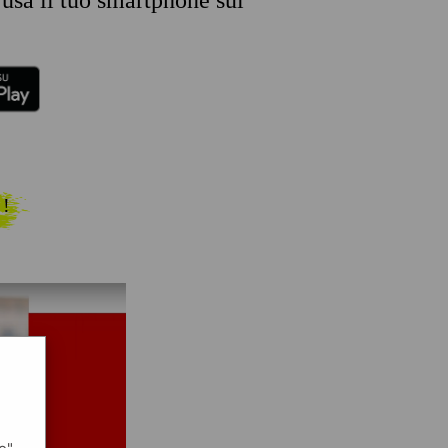
 usa il tuo smartphone sul
 !