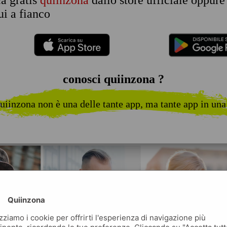
ca gratis
quiinzona
dallo store ufficiale oppure
i a fianco
conosci quiinzona ?
uiinzona non è una delle tante app, ma tante app in una
Quiinzona
izziamo i cookie per offrirti l'esperienza di navigazione più