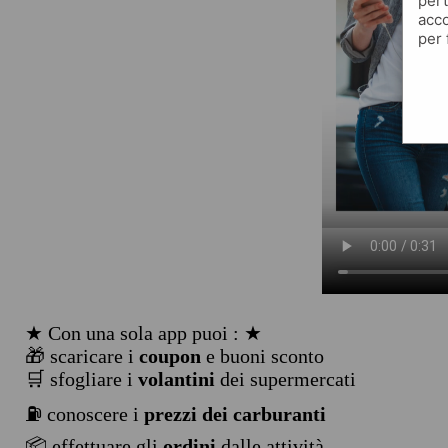
pert
acco
per 
★ Con una sola app puoi : ★
🎁 scaricare i
coupon
e buoni sconto
🛒 sfogliare i
volantini
dei supermercati
⛽ conoscere i
prezzi dei carburanti
📦 effettuare gli
ordini
dalle attività