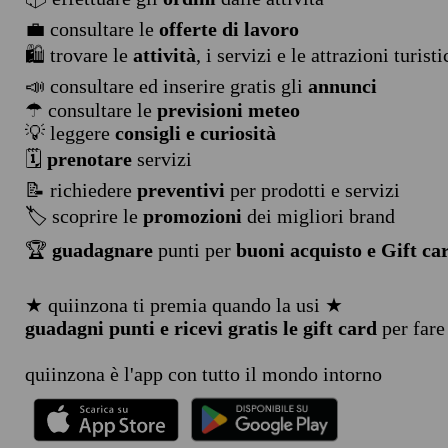
💼 consultare le
offerte di lavoro
🛍️ trovare le
attività
, i servizi e le attrazioni turist
📣 consultare ed inserire gratis gli
annunci
☂ consultare le
previsioni meteo
💡 leggere
consigli e curiosità
🗓️
prenotare
servizi
📝 richiedere
preventivi
per prodotti e servizi
🏷️ scoprire le
promozioni
dei migliori brand
🏆
guadagnare
punti per
buoni acquisto e Gift ca
★ quiinzona ti premia quando la usi ★
guadagni punti e ricevi gratis le gift card
per fare
quiinzona è l'app con tutto il mondo intorno