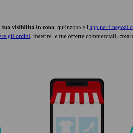
tua visibilità in zona
, quiinzona è l'
app per i negozi d
ere gli ordini
, inserire le tue offerte commerciali, crear