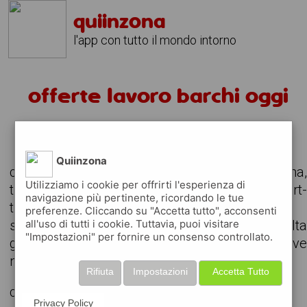
quiinzona
l'app con tutto il mondo intorno
offerte lavoro barchi oggi
alcuni annunci per offerte di lavoro
Quiinzona
consulta le offerte di lavoro attive nella zona
Utilizziamo i cookie per offrirti l'esperienza di
trova il lavoro che stavi cercando, anche part
navigazione più pertinente, ricordando le tue
time o da svolgere in remoto
preferenze. Cliccando su "Accetta tutto", acconsenti
all'uso di tutti i cookie. Tuttavia, puoi visitare
scarica gratuitamente l'app e consult
"Impostazioni" per fornire un consenso controllato.
giornalmente gli annunci delle aziende attiv
nella tua zona
Rifiuta
Impostazioni
Accetta Tutto
cerchiamo
Privacy Policy