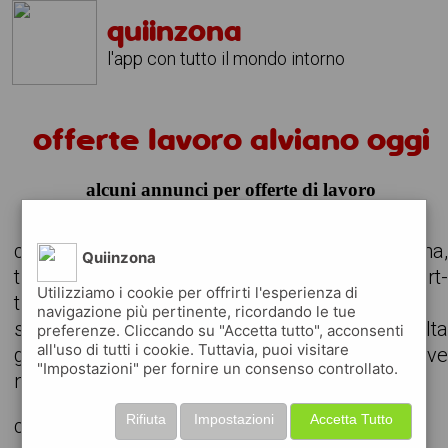
quiinzona
l'app con tutto il mondo intorno
offerte lavoro alviano oggi
alcuni annunci per offerte di lavoro
consulta le offerte di lavoro attive nella zona
Quiinzona
trova il lavoro che stavi cercando, anche part
Utilizziamo i cookie per offrirti l'esperienza di
time o da svolgere in remoto
navigazione più pertinente, ricordando le tue
scarica gratuitamente l'app e consult
preferenze. Cliccando su "Accetta tutto", acconsenti
all'uso di tutti i cookie. Tuttavia, puoi visitare
giornalmente gli annunci delle aziende attiv
"Impostazioni" per fornire un consenso controllato.
nella tua zona
Rifiuta
Impostazioni
Accetta Tutto
cerchiamo