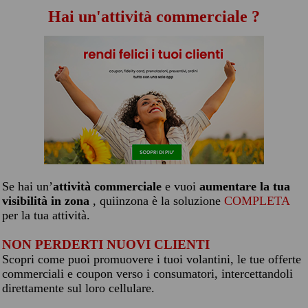
Hai un'attività commerciale ?
Se hai un’
attività commerciale
e vuoi
aumentare la tua
visibilità in zona
, quiinzona è la soluzione
COMPLETA
per la tua attività.
NON PERDERTI NUOVI CLIENTI
Scopri come puoi promuovere i tuoi volantini, le tue offerte
commerciali e coupon verso i consumatori, intercettandoli
direttamente sul loro cellulare.