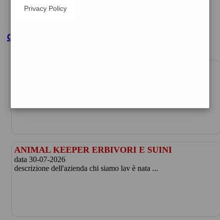
Privacy Policy
clicca per maggiori dettagli
ANIMAL KEEPER ERBIVORI E SUINI
€24000 per anno
data 29-07-2026
descrizione dell'azienda chi siamo lav è nata n ...
ANIMAL KEEPER ERBIVORI E SUINI
data 30-07-2026
descrizione dell'azienda chi siamo lav è nata ...