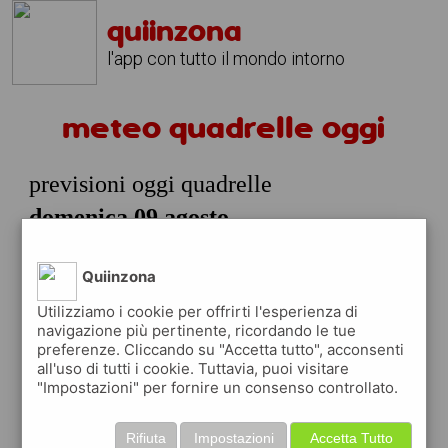
quiinzona
l'app con tutto il mondo intorno
meteo quadrelle oggi
previsioni oggi quadrelle
domenica 09 agosto
prossime ore
Quiinzona
26°
cielo
06:00
sereno
24° min
26° max
Utilizziamo i cookie per offrirti l'esperienza di
navigazione più pertinente, ricordando le tue
75 %
1.83 km/h
0 %
preferenze. Cliccando su "Accetta tutto", acconsenti
all'uso di tutti i cookie. Tuttavia, puoi visitare
28°
cielo
"Impostazioni" per fornire un consenso controllato.
09:00
sereno
28° min
33° max
Rifiuta
Impostazioni
Accetta Tutto
62 %
1.37 km/h
0 %