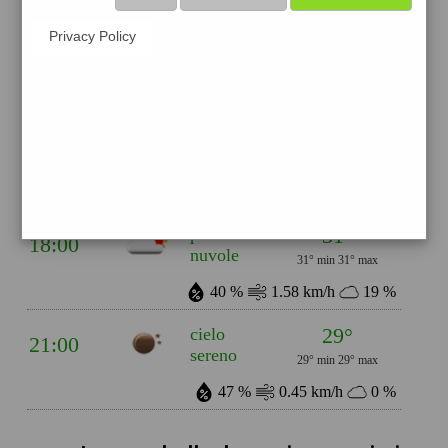
31°
cielo
Privacy Policy
12:00
sereno
31° min
33° max
39 %
1.75 km/h
0 %
32°
cielo
15:00
sereno
32° min
32° max
28 %
3.32 km/h
0 %
31°
poche
18:00
nuvole
31° min
31° max
40 %
1.58 km/h
19 %
29°
cielo
21:00
sereno
29° min
29° max
47 %
0.45 km/h
0 %