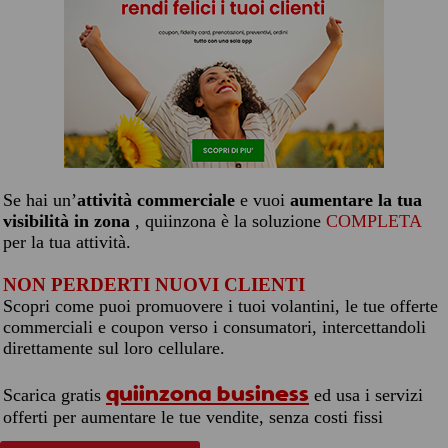
Se hai un’
attività commerciale
e vuoi
aumentare la tua
visibilità in zona
, quiinzona è la soluzione
COMPLETA
per la tua attività.
NON PERDERTI NUOVI CLIENTI
Scopri come puoi promuovere i tuoi volantini, le tue offerte
commerciali e coupon verso i consumatori, intercettandoli
direttamente sul loro cellulare.
quiinzona business
Scarica gratis
ed usa i servizi
offerti per aumentare le tue vendite, senza costi fissi