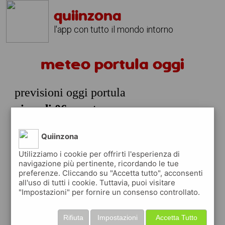
quiinzona
l'app con tutto il mondo intorno
meteo portula oggi
previsioni oggi portula
giovedi 06 agosto
prossime ore
Quiinzona
29°
cielo
09:00
sereno
Utilizziamo i cookie per offrirti l'esperienza di
29° min
29° max
navigazione più pertinente, ricordando le tue
45 %
2.03 km/h
0 %
preferenze. Cliccando su "Accetta tutto", acconsenti
all'uso di tutti i cookie. Tuttavia, puoi visitare
30°
pioggia
"Impostazioni" per fornire un consenso controllato.
12:00
leggera
30° min
33° max
Rifiuta
Impostazioni
Accetta Tutto
42 %
1.97 km/h
0 %