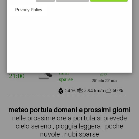
33°
Privacy Policy
pioggia
15:00
leggera
33° min
36° max
36 %
1.08 km/h
0 %
29°
poche
18:00
nuvole
29° min
29° max
55 %
3.82 km/h
14 %
26°
nubi
21:00
sparse
26° min
26° max
54 %
2.94 km/h
60 %
meteo portula domani e prossimi giorni
nelle prossime ore a portula si prevede
cielo sereno , pioggia leggera , poche
nuvole , nubi sparse