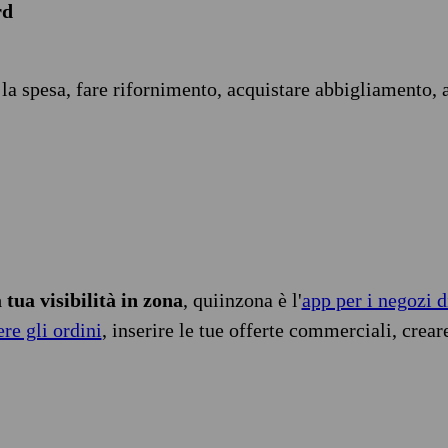
rd
 la spesa, fare rifornimento, acquistare abbigliamento, 
tua visibilità in zona
, quiinzona è l'
app per i negozi d
ere gli ordini
, inserire le tue offerte commerciali, crear