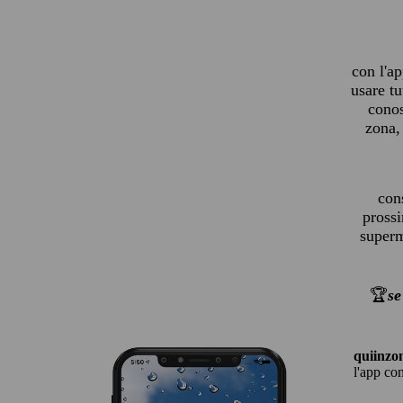
con l'a
usare tu
cono
zona,
con
prossi
superme
🏆
se
quiinzo
l'app co