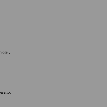
vole ,
sereno,