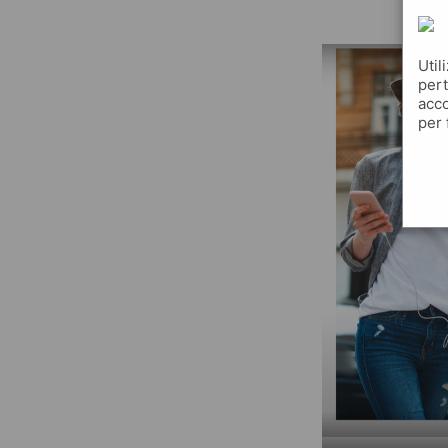
Util
pert
acco
per 