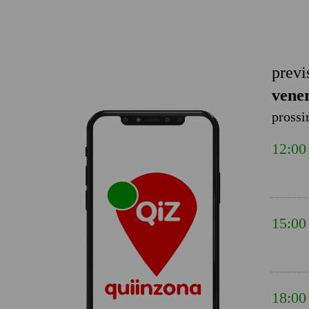
previ
vener
prossi
12:00
15:00
18:00