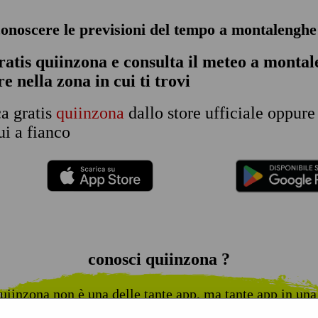
conoscere le previsioni del tempo a montalengh
ratis quiinzona e consulta
il meteo a monta
e nella zona in cui ti trovi
ca gratis
quiinzona
dallo store ufficiale oppure
i a fianco
conosci quiinzona ?
uiinzona non è una delle tante app, ma tante app in una