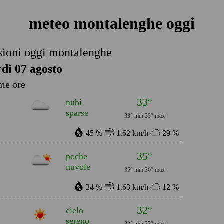
meteo montalenghe oggi
sioni oggi montalenghe
di 07 agosto
me ore
33°
nubi
sparse
33° min
33° max
45 %
1.62 km/h
29 %
35°
poche
nuvole
35° min
36° max
34 %
1.63 km/h
12 %
32°
cielo
sereno