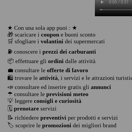
★ Con una sola app puoi : ★
🎁 scaricare i
coupon
e buoni sconto
🛒 sfogliare i
volantini
dei supermercati
⛽ conoscere i
prezzi dei carburanti
📦 effettuare gli
ordini
dalle attività
💼 consultare le
offerte di lavoro
🛍️ trovare le
attività
, i servizi e le attrazioni turist
📣 consultare ed inserire gratis gli
annunci
☂ consultare le
previsioni meteo
💡 leggere
consigli e curiosità
🗓️
prenotare
servizi
📝 richiedere
preventivi
per prodotti e servizi
🏷️ scoprire le
promozioni
dei migliori brand