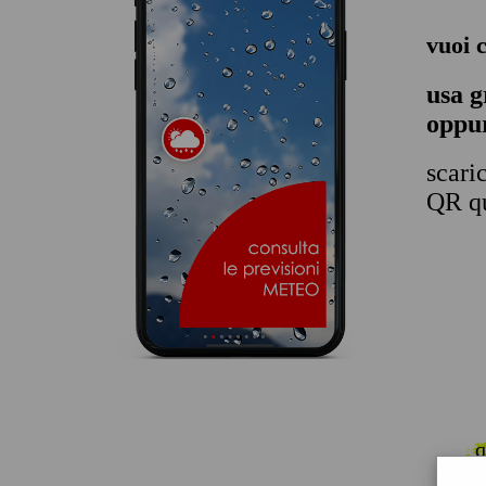
vuoi 
usa g
oppur
scari
QR qu
q