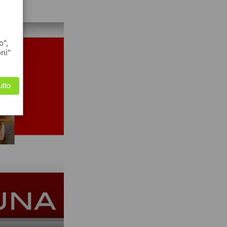
o",
oni"
utto