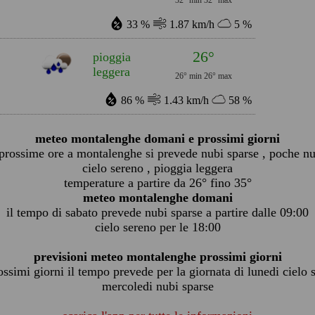
32° min
32° max
33 %
1.87 km/h
5 %
26°
pioggia
leggera
26° min
26° max
86 %
1.43 km/h
58 %
meteo montalenghe domani e prossimi giorni
 prossime ore a montalenghe si prevede nubi sparse , poche nu
cielo sereno , pioggia leggera
temperature a partire da 26° fino 35°
meteo montalenghe domani
il tempo di sabato prevede nubi sparse a partire dalle 09:00
cielo sereno per le 18:00
previsioni meteo montalenghe prossimi giorni
ossimi giorni il tempo prevede per la giornata di lunedi cielo 
mercoledi nubi sparse