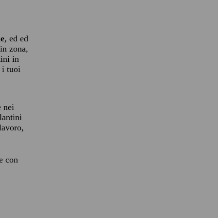
he
, ed ed
 in zona,
ini in
 i tuoi
 nei
lantini
 lavoro,
re con