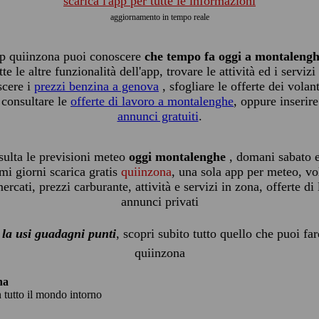
scarica l'app per tutte le informazioni
aggiornamento in tempo reale
pp quiinzona puoi conoscere
che tempo fa oggi a montaleng
tte le altre funzionalità dell'app, trovare le attività ed i servizi
scere i
prezzi benzina a genova
, sfogliare le offerte dei volant
 consultare le
offerte di lavoro a montalenghe
, oppure inserire
annunci gratuiti
.
sulta le previsioni meteo
oggi montalenghe
, domani sabato e
mi giorni scarica gratis
quiinzona
, una sola app per meteo, vo
rcati, prezzi carburante, attività e servizi in zona, offerte di
annunci privati
 la usi guadagni punti
, scopri subito tutto quello che puoi fa
quiinzona
na
n tutto il mondo intorno