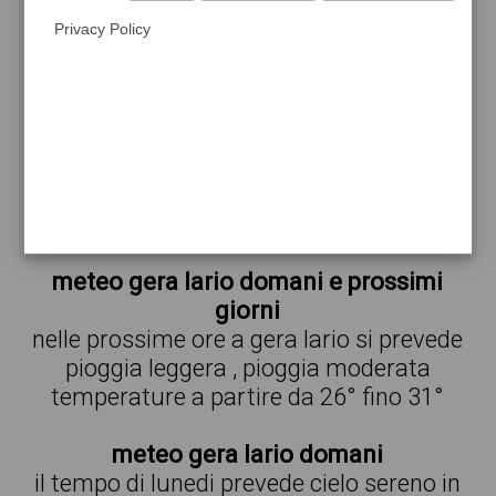
Privacy Policy
29°
pioggia
18:00
leggera
29° min
29° max
77 %
1.47 km/h
39 %
26°
pioggia
21:00
moderata
26° min
26° max
89 %
2.66 km/h
57 %
meteo gera lario domani e prossimi
giorni
nelle prossime ore a gera lario si prevede
pioggia leggera , pioggia moderata
temperature a partire da 26° fino 31°
meteo gera lario domani
il tempo di lunedi prevede cielo sereno in