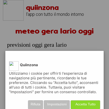
quiinzona
l'app con tutto il mondo intorno
meteo gera lario oggi
previsioni oggi gera lario
domenica 09 agosto
prossime ore
Quiinzona
30°
pioggia
12:00
Utilizziamo i cookie per offrirti l'esperienza di
leggera
30° min
30° max
navigazione più pertinente, ricordando le tue
preferenze. Cliccando su "Accetta tutto", acconsenti
52 %
1.35 km/h
29 %
all'uso di tutti i cookie. Tuttavia, puoi visitare
"Impostazioni" per fornire un consenso controllato.
31°
pioggia
15:00
leggera
31° min
32° max
Rifiuta
Impostazioni
Accetta Tutto
48 %
2.26 km/h
47 %