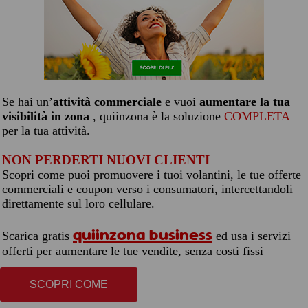
Se hai un’
attività commerciale
e vuoi
aumentare la tua
visibilità in zona
, quiinzona è la soluzione
COMPLETA
per la tua attività.
NON PERDERTI NUOVI CLIENTI
Scopri come puoi promuovere i tuoi volantini, le tue offerte
commerciali e coupon verso i consumatori, intercettandoli
direttamente sul loro cellulare.
quiinzona business
Scarica gratis
ed usa i servizi
offerti per aumentare le tue vendite, senza costi fissi
SCOPRI COME