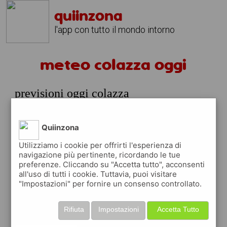
quiinzona
l'app con tutto il mondo intorno
meteo colazza oggi
previsioni oggi colazza
lunedi 10 agosto
prossime ore
Quiinzona
26°
nubi
Utilizziamo i cookie per offrirti l'esperienza di
21:00
sparse
navigazione più pertinente, ricordando le tue
26° min
26° max
preferenze. Cliccando su "Accetta tutto", acconsenti
53 %
2.92 km/h
34 %
all'uso di tutti i cookie. Tuttavia, puoi visitare
"Impostazioni" per fornire un consenso controllato.
meteo colazza domani e prossimi
Rifiuta
Impostazioni
Accetta Tutto
giorni