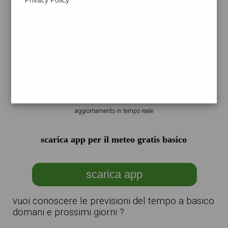
anche in serata per le
previsioni meteo basico prossimi giorni
nei prossimi giorni il tempo prevede per
la giornata di ,
scarica l'app per tutte le previsioni
aggiornamento in tempo reale
scarica app per il meteo gratis basico
scarica app
vuoi conoscere le previsioni del tempo a basico
domani e prossimi giorni ?