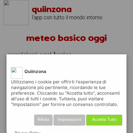
quiinzona
l'app con tutto il mondo intorno
meteo basico oggi
previsioni oggi basico
prossime ore
Quiinzona
meteo basico domani e prossimi giorni
Utilizziamo i cookie per offrirti l'esperienza di
navigazione più pertinente, ricordando le tue
nelle prossime ore a basico si prevede
preferenze. Cliccando su "Accetta tutto", acconsenti
temperature a partire da 0° fino 0°
all'uso di tutti i cookie. Tuttavia, puoi visitare
"Impostazioni" per fornire un consenso controllato.
meteo basico domani
il tempo di prevede in mattinata a partire
Rifiuta
Impostazioni
Accetta Tutto
dalle
Privacy Policy