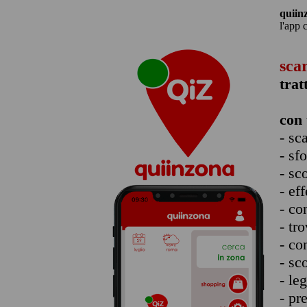
quiin
l'app 
sca
trat
con 
- sc
- sf
- sc
- eff
- co
- tro
- co
- sc
- le
- pr