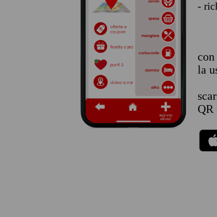
- ri
co
la u
sca
QR 