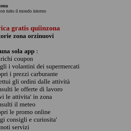
zona
con tutto il mondo intorno
rica gratis quiinzona
torie zona orzinuovi
una sola app
:
arichi coupon
ogli i volantini dei supermercati
opri i prezzi carburante
ettui gli ordini dalle attività
nsulti le offerte di lavoro
vi le attivita' in zona
nsulti il meteo
opri le promo online
ggi consigli e curiosita'
enoti servizi