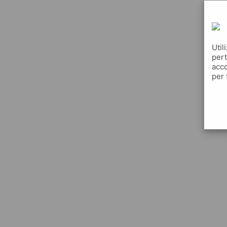
Util
pert
acco
per 