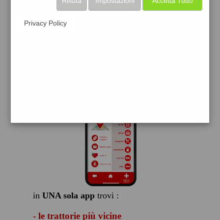
Rifiuta
Impostazioni
Accetta Tutto
scarica gratis
Privacy Policy
FACILE, VELOCE GRATIS
in
UNA sola app
trovi :
- le trattorie più vicine