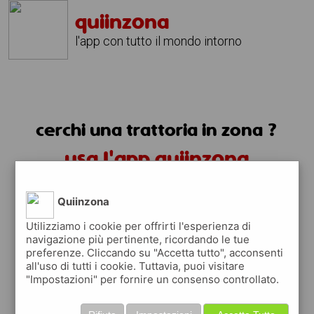
quiinzona
l'app con tutto il mondo intorno
cerchi una trattoria in zona ?
usa l'app quiinzona
Quiinzona
Utilizziamo i cookie per offrirti l'esperienza di
navigazione più pertinente, ricordando le tue
preferenze. Cliccando su "Accetta tutto", acconsenti
trattorie in zona
all'uso di tutti i cookie. Tuttavia, puoi visitare
"Impostazioni" per fornire un consenso controllato.
trovi le trattorie in zona e tutti i posti
dove mangiare vicino a te