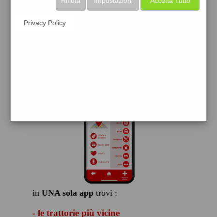
Rifiuta
Impostazioni
Accetta Tutto
scarica gratis
Privacy Policy
FACILE, VELOCE GRATIS
in
UNA sola app
trovi :
- le trattorie più vicine