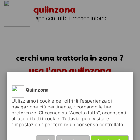
quiinzona
l'app con tutto il mondo intorno
cerchi una trattoria in zona ?
usa l'app quiinzona
Quiinzona
Utilizziamo i cookie per offrirti l'esperienza di
navigazione più pertinente, ricordando le tue
preferenze. Cliccando su "Accetta tutto", acconsenti
trattorie in zona
all'uso di tutti i cookie. Tuttavia, puoi visitare
"Impostazioni" per fornire un consenso controllato.
trovi le trattorie in zona e tutti i posti
dove mangiare vicino a te