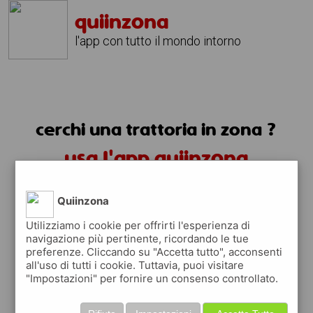
quiinzona
l'app con tutto il mondo intorno
cerchi una trattoria in zona ?
usa l'app quiinzona
Quiinzona
Utilizziamo i cookie per offrirti l'esperienza di
navigazione più pertinente, ricordando le tue
preferenze. Cliccando su "Accetta tutto", acconsenti
trattorie in zona
all'uso di tutti i cookie. Tuttavia, puoi visitare
"Impostazioni" per fornire un consenso controllato.
trovi le trattorie in zona e tutti i posti
dove mangiare vicino a te