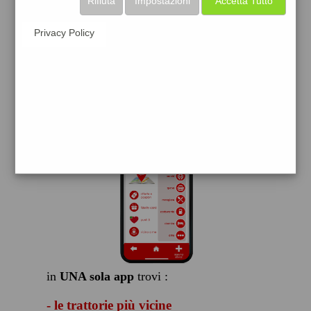
Rifiuta
Impostazioni
Accetta Tutto
scarica gratis
Privacy Policy
FACILE, VELOCE GRATIS
in
UNA sola app
trovi :
- le trattorie più vicine