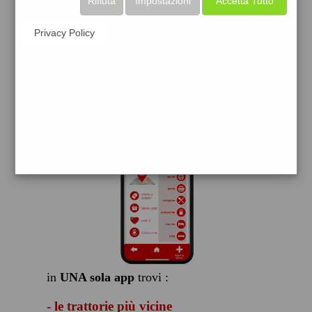
Rifiuta
Impostazioni
Accetta Tutto
scarica gratis
Privacy Policy
FACILE, VELOCE GRATIS
in
UNA sola app
trovi :
- le trattorie più vicine