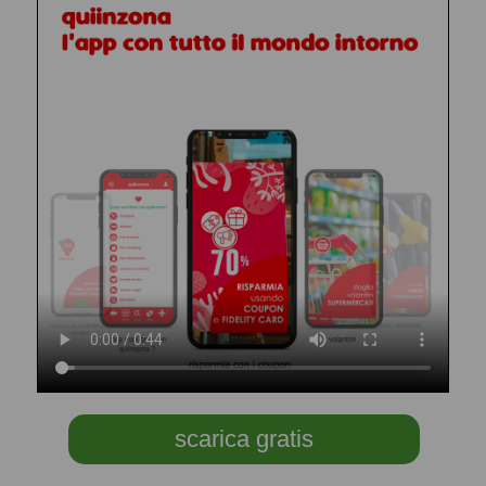
scarica gratis