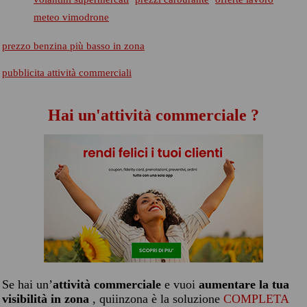
meteo vimodrone
prezzo benzina più basso in zona
pubblicita attività commerciali
Hai un'attività commerciale ?
Se hai un’
attività commerciale
e vuoi
aumentare la tua
visibilità in zona
, quiinzona è la soluzione
COMPLETA