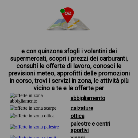
e con quinzona sfogli i volantini dei
supermercati, scopri i prezzi dei carburanti,
consulti le offerte di lavoro, conosci le
previsioni meteo, approfitti delle promozioni
in corso, trovi i servizi in zona, le attività più
vicino a te e le offerte per
abbigliamento
calzature
ottica
palestre e centri
sportivi
viaggi