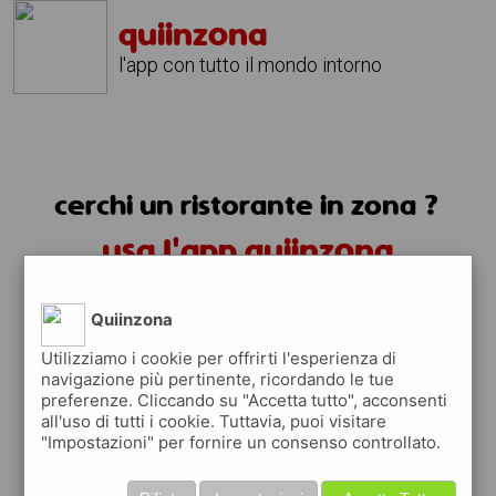
quiinzona
l'app con tutto il mondo intorno
cerchi un ristorante in zona ?
usa l'app quiinzona
Quiinzona
Utilizziamo i cookie per offrirti l'esperienza di
navigazione più pertinente, ricordando le tue
preferenze. Cliccando su "Accetta tutto", acconsenti
ristoranti in zona
all'uso di tutti i cookie. Tuttavia, puoi visitare
"Impostazioni" per fornire un consenso controllato.
trovi i ristoranti più vicino a te e tutti i
posti dove mangiare vicino a te