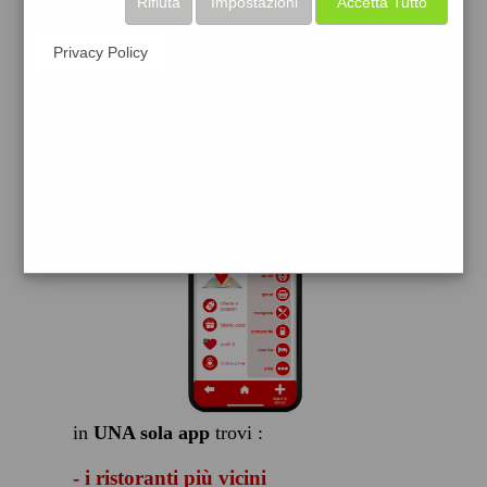
Rifiuta
Impostazioni
Accetta Tutto
scarica gratis
Privacy Policy
FACILE, VELOCE GRATIS
in
UNA sola app
trovi :
- i ristoranti più vicini