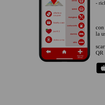
- ri
co
la u
sca
QR 