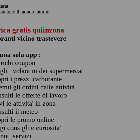
zona
con tutto il mondo intorno
rica gratis quiinzona
oranti vicino trastevere
una sola app
:
arichi coupon
ogli i volantini dei supermercati
opri i prezzi carburante
ettui gli ordini dalle attività
nsulti le offerte di lavoro
vi le attivita' in zona
nsulti il meteo
opri le promo online
ggi consigli e curiosita'
enoti servizi