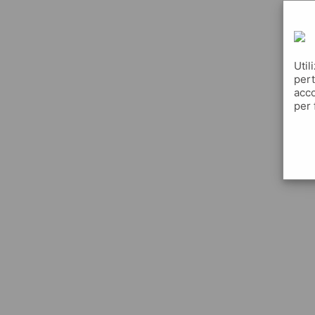
Util
pert
acco
per 