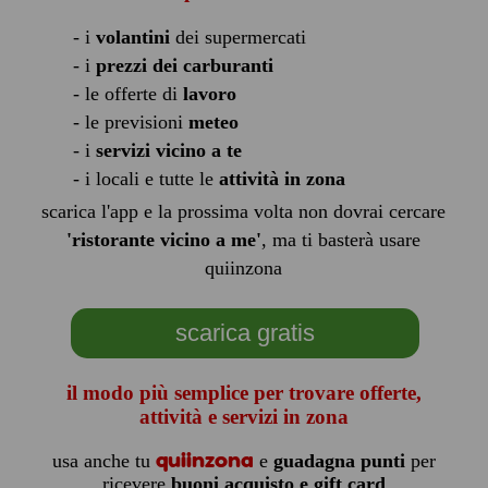
- i
volantini
dei supermercati
- i
prezzi dei carburanti
- le offerte di
lavoro
- le previsioni
meteo
- i
servizi vicino a te
- i locali e tutte le
attività in zona
scarica l'app e la prossima volta non dovrai cercare
'ristorante vicino a me'
, ma ti basterà usare
quiinzona
scarica gratis
il modo più semplice per trovare offerte,
attività e servizi in zona
quiinzona
usa anche tu
e
guadagna punti
per
ricevere
buoni acquisto e gift card