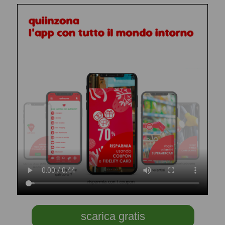
scarica gratis