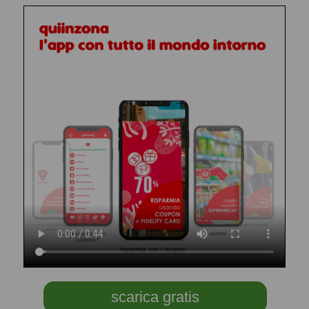
scarica gratis