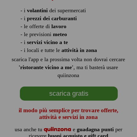
- i
volantini
dei supermercati
- i
prezzi dei carburanti
- le offerte di
lavoro
- le previsioni
meteo
- i
servizi vicino a te
- i locali e tutte le
attività in zona
scarica l'app e la prossima volta non dovrai cercare
'ristorante vicino a me'
, ma ti basterà usare
quiinzona
scarica gratis
il modo più semplice per trovare offerte,
attività e servizi in zona
quiinzona
usa anche tu
e
guadagna punti
per
ricevere
buoni acquisto e gift card