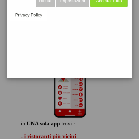
Rifiuta
Impostazioni
Accetta Tutto
scarica gratis
Privacy Policy
FACILE, VELOCE GRATIS
in
UNA sola app
trovi :
- i ristoranti più vicini