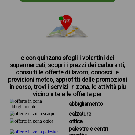
e con quinzona sfogli i volantini dei
supermercati, scopri i prezzi dei carburanti,
consulti le offerte di lavoro, conosci le
previsioni meteo, approfitti delle promozioni
in corso, trovi i servizi in zona, le attività più
vicino a te e le offerte per
abbigliamento
calzature
ottica
palestre e centri