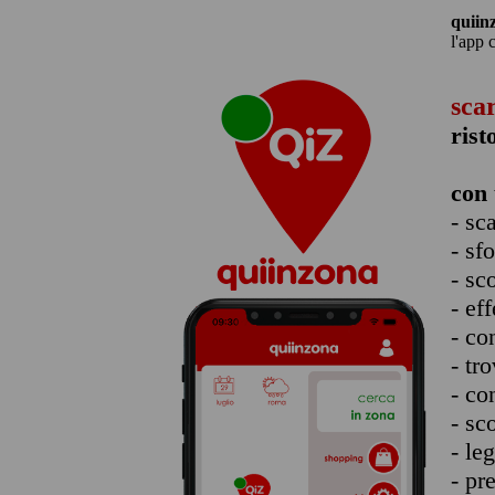
quiin
l'app 
sca
rist
con 
- sc
- sf
- sc
- eff
- co
- tro
- co
- sc
- le
- pr