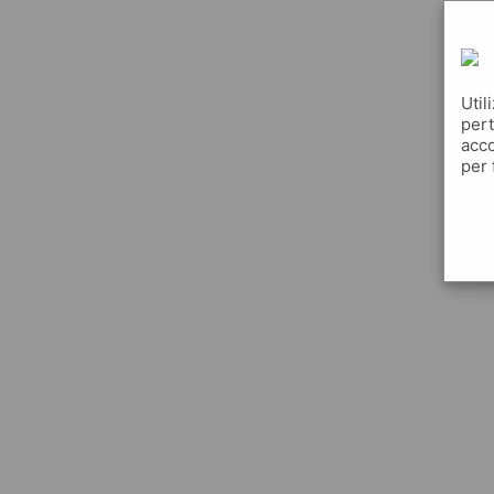
Util
pert
acco
per 