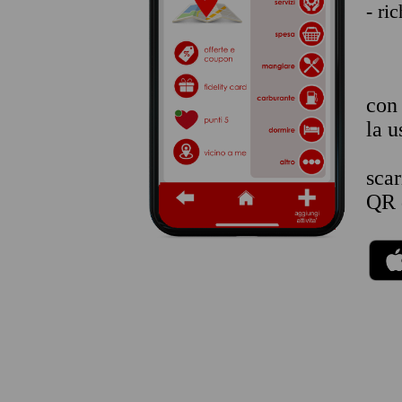
- ri
co
la u
sca
QR 