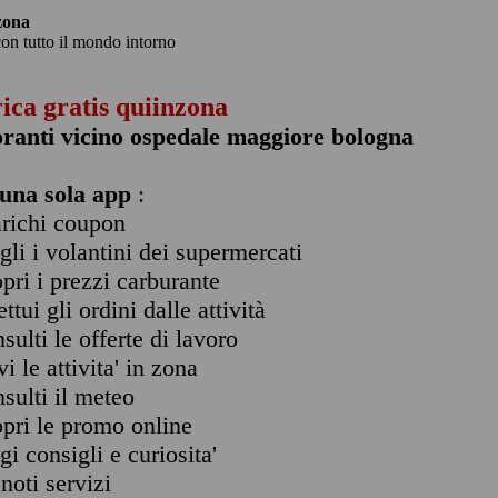
zona
con tutto il mondo intorno
rica gratis quiinzona
oranti vicino ospedale maggiore bologna
una sola app
:
arichi coupon
ogli i volantini dei supermercati
opri i prezzi carburante
ettui gli ordini dalle attività
nsulti le offerte di lavoro
vi le attivita' in zona
nsulti il meteo
opri le promo online
ggi consigli e curiosita'
enoti servizi