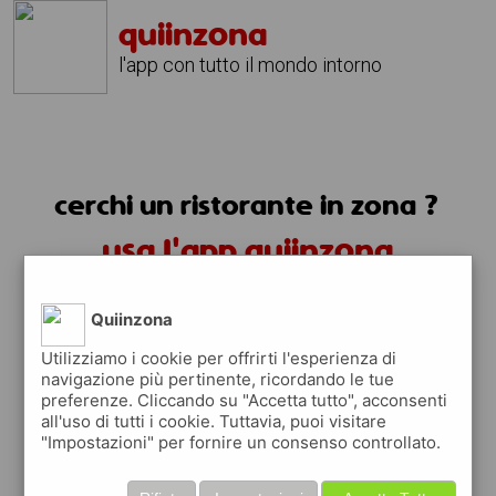
quiinzona
l'app con tutto il mondo intorno
cerchi un ristorante in zona ?
usa l'app quiinzona
Quiinzona
Utilizziamo i cookie per offrirti l'esperienza di
navigazione più pertinente, ricordando le tue
preferenze. Cliccando su "Accetta tutto", acconsenti
ristoranti in zona
all'uso di tutti i cookie. Tuttavia, puoi visitare
"Impostazioni" per fornire un consenso controllato.
trovi i ristoranti più vicino a te e tutti i
posti dove mangiare vicino a te