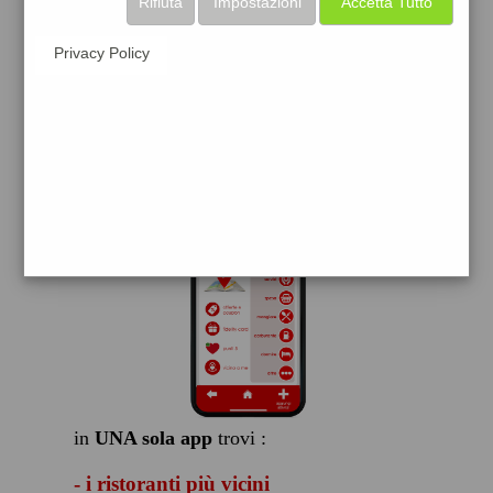
Rifiuta
Impostazioni
Accetta Tutto
scarica gratis
Privacy Policy
FACILE, VELOCE GRATIS
in
UNA sola app
trovi :
- i ristoranti più vicini