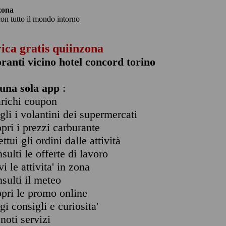
zona
con tutto il mondo intorno
rica gratis quiinzona
oranti vicino hotel concord torino
una sola app
:
arichi coupon
ogli i volantini dei supermercati
opri i prezzi carburante
ettui gli ordini dalle attività
nsulti le offerte di lavoro
vi le attivita' in zona
nsulti il meteo
opri le promo online
ggi consigli e curiosita'
enoti servizi