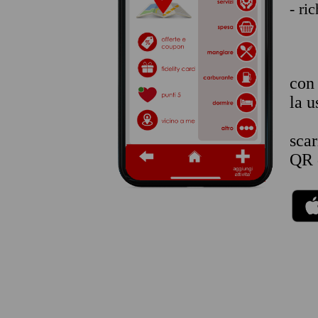
- ri
co
la u
sca
QR 