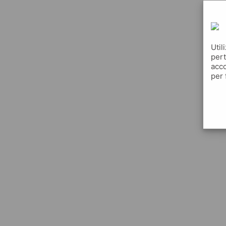
Util
pert
acco
per 