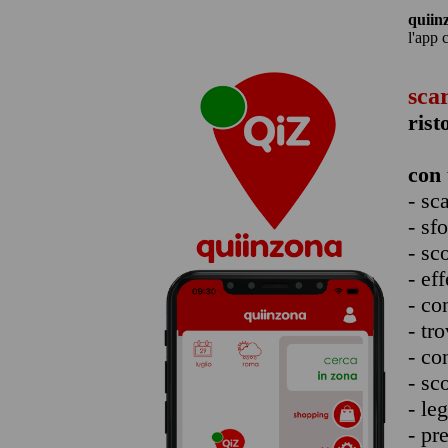
quiin
l'app 
sca
rist
con 
- sc
- sf
- sc
- eff
- co
- tro
- co
- sc
- le
- pr