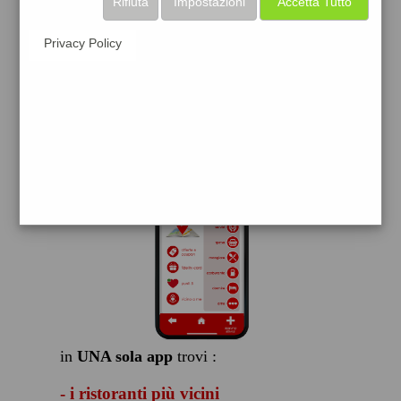
Rifiuta
Impostazioni
Accetta Tutto
scarica gratis
Privacy Policy
FACILE, VELOCE GRATIS
in
UNA sola app
trovi :
- i ristoranti più vicini