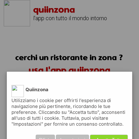
quiinzona
l'app con tutto il mondo intorno
cerchi un ristorante in zona ?
usa l'app quiinzona
Quiinzona
Utilizziamo i cookie per offrirti l'esperienza di
navigazione più pertinente, ricordando le tue
preferenze. Cliccando su "Accetta tutto", acconsenti
ristoranti in zona
all'uso di tutti i cookie. Tuttavia, puoi visitare
"Impostazioni" per fornire un consenso controllato.
trovi i ristoranti più vicino a te e tutti i
posti dove mangiare vicino a te