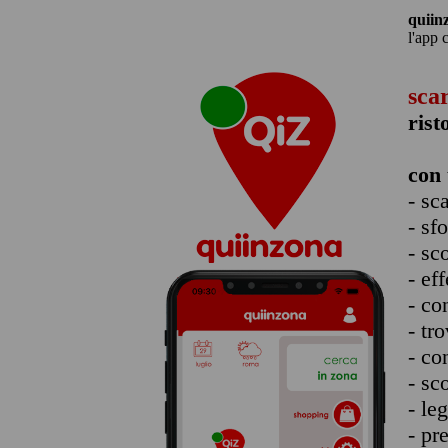
quiin
l'app 
sca
rist
con 
- sc
- sf
- sc
- eff
- co
- tro
- co
- sc
- le
- pr