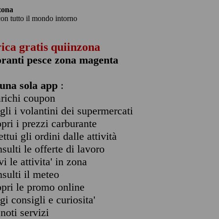
zona
con tutto il mondo intorno
rica gratis quiinzona
oranti pesce zona magenta
una sola app
:
arichi coupon
ogli i volantini dei supermercati
opri i prezzi carburante
ettui gli ordini dalle attività
nsulti le offerte di lavoro
vi le attivita' in zona
nsulti il meteo
opri le promo online
ggi consigli e curiosita'
enoti servizi