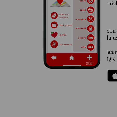
- ri
co
la u
sca
QR 