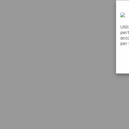
Util
pert
acco
per 