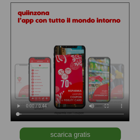
scarica gratis