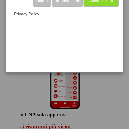
Rifiuta
Impostazioni
Accetta Tutto
scarica gratis
Privacy Policy
FACILE, VELOCE GRATIS
in
UNA sola app
trovi :
- i ristoranti più vicini