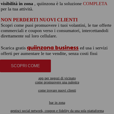
visibilità in zona
, quiinzona è la soluzione
COMPLETA
per la tua attività.
NON PERDERTI NUOVI CLIENTI
Scopri come puoi promuovere i tuoi volantini, le tue offerte
commerciali e coupon verso i consumatori, intercettandoli
direttamente sul loro cellulare.
quiinzona business
Scarica gratis
ed usa i servizi
offerti per aumentare le tue vendite, senza costi fissi
SCOPRI COME
app per negozi di vicinato
come promuovere una palestra
come trovare nuovi clienti
bar in zona
gestisci social network, coupon e fidelity da una sola piattaforma