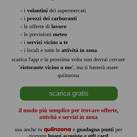
- i
volantini
dei supermercati
- i
prezzi dei carburanti
- le offerte di
lavoro
- le previsioni
meteo
- i
servizi vicino a te
- i locali e tutte le
attività in zona
scarica l'app e la prossima volta non dovrai cercare
'ristorante vicino a me'
, ma ti basterà usare
quiinzona
scarica gratis
il modo più semplice per trovare offerte,
attività e servizi in zona
quiinzona
usa anche tu
e
guadagna punti
per
ricevere
buoni acquisto e gift card