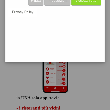
Rifiuta
Impostazioni
Accetta Tutto
scarica gratis
Privacy Policy
FACILE, VELOCE GRATIS
in
UNA sola app
trovi :
- i ristoranti più vicini