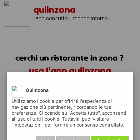
quiinzona
l'app con tutto il mondo intorno
cerchi un ristorante in zona ?
usa l'app quiinzona
Quiinzona
Utilizziamo i cookie per offrirti l'esperienza di
navigazione più pertinente, ricordando le tue
preferenze. Cliccando su "Accetta tutto", acconsenti
ristoranti in zona
all'uso di tutti i cookie. Tuttavia, puoi visitare
"Impostazioni" per fornire un consenso controllato.
trovi i ristoranti più vicino a te e tutti i
posti dove mangiare vicino a te