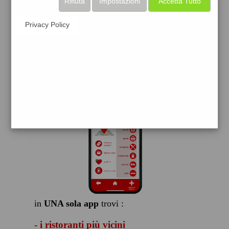
Rifiuta
Impostazioni
Accetta Tutto
scarica gratis
Privacy Policy
FACILE, VELOCE GRATIS
in
UNA sola app
trovi :
- i ristoranti più vicini