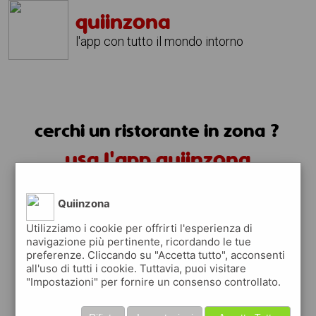
quiinzona
l'app con tutto il mondo intorno
cerchi un ristorante in zona ?
usa l'app quiinzona
Quiinzona
Utilizziamo i cookie per offrirti l'esperienza di
navigazione più pertinente, ricordando le tue
preferenze. Cliccando su "Accetta tutto", acconsenti
ristoranti in zona
all'uso di tutti i cookie. Tuttavia, puoi visitare
"Impostazioni" per fornire un consenso controllato.
trovi i ristoranti più vicino a te e tutti i
posti dove mangiare vicino a te