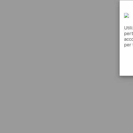
Util
pert
acco
per 