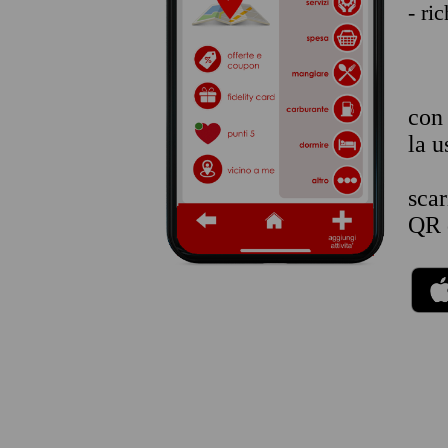
- ri
co
la u
sca
QR 