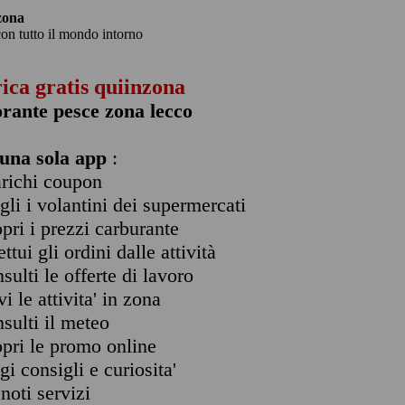
zona
con tutto il mondo intorno
rica gratis quiinzona
orante pesce zona lecco
una sola app
:
arichi coupon
ogli i volantini dei supermercati
opri i prezzi carburante
ettui gli ordini dalle attività
nsulti le offerte di lavoro
vi le attivita' in zona
nsulti il meteo
opri le promo online
ggi consigli e curiosita'
enoti servizi