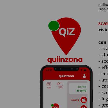
quiin
l'app 
sca
rist
con 
- sc
- sf
- sc
- eff
- co
- tro
- co
- sc
- le
- pr