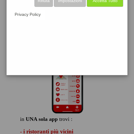
Rifiuta
Impostazioni
Accetta Tutto
scarica gratis
Privacy Policy
FACILE, VELOCE GRATIS
in
UNA sola app
trovi :
- i ristoranti più vicini