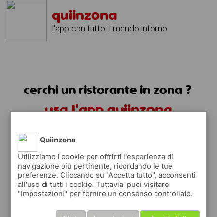
quiinzona
l'app con tutto il mondo intorno
cerchi un ristorante in zona ?
usa l'app quiinzona
Quiinzona
Utilizziamo i cookie per offrirti l'esperienza di
navigazione più pertinente, ricordando le tue
preferenze. Cliccando su "Accetta tutto", acconsenti
ristoranti in zona
all'uso di tutti i cookie. Tuttavia, puoi visitare
"Impostazioni" per fornire un consenso controllato.
trovi i ristoranti in zona e tutti i posti
dove mangiare vicino a te