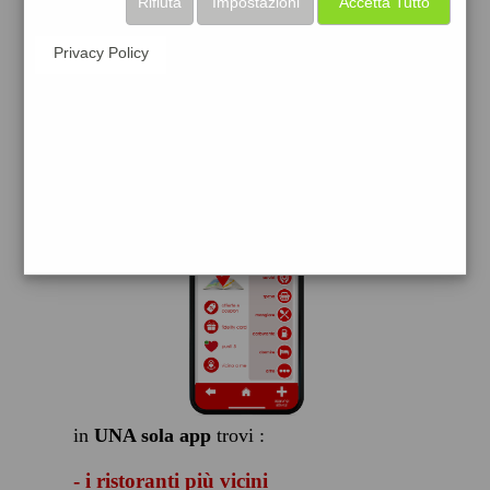
Rifiuta
Impostazioni
Accetta Tutto
scarica gratis
Privacy Policy
FACILE, VELOCE GRATIS
in
UNA sola app
trovi :
- i ristoranti più vicini