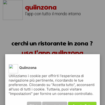
quiinzona
l'app con tutto il mondo intorno
cerchi un ristorante in zona ?
usa l'app quiinzona
Quiinzona
Utilizziamo i cookie per offrirti l'esperienza di
navigazione più pertinente, ricordando le tue
preferenze. Cliccando su "Accetta tutto", acconsenti
ristoranti in zona
all'uso di tutti i cookie. Tuttavia, puoi visitare
"Impostazioni" per fornire un consenso controllato.
trovi i ristoranti in zona e tutti i posti
dove mangiare vicino a te