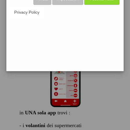
scarica gratis
Privacy Policy
FACILE, VELOCE GRATIS
in
UNA sola app
trovi :
- i
volantini
dei supermercati