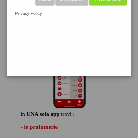
scarica gratis
Privacy Policy
FACILE, VELOCE GRATIS
in
UNA sola app
trovi :
- le profumerie