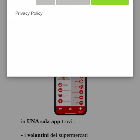
scarica gratis
Privacy Policy
FACILE, VELOCE GRATIS
in
UNA sola app
trovi :
- i
volantini
dei supermercati