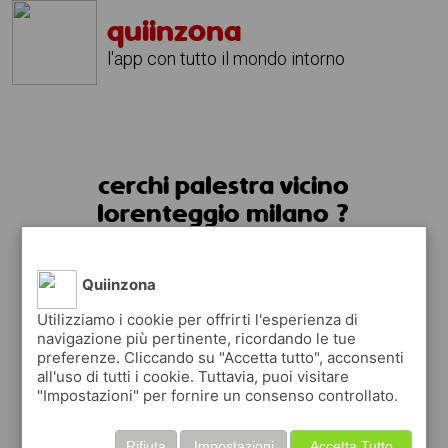
quiinzona
l'app con tutto il mondo intorno
cerchi palestra vicino
lorenteggio milano ?
usa l'app quiinzona
Quiinzona
Utilizziamo i cookie per offrirti l'esperienza di
navigazione più pertinente, ricordando le tue
preferenze. Cliccando su "Accetta tutto", acconsenti
all'uso di tutti i cookie. Tuttavia, puoi visitare
"Impostazioni" per fornire un consenso controllato.
trovi le palestre ed i centri sportivi
Rifiuta
Impostazioni
Accetta Tutto