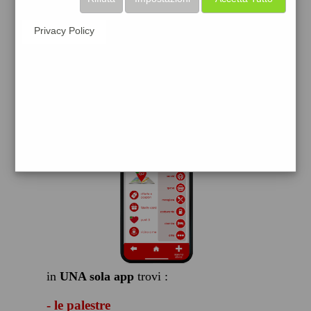
scarica gratis
Privacy Policy
FACILE, VELOCE GRATIS
in
UNA sola app
trovi :
- le palestre