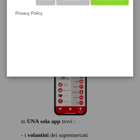
scarica gratis
Privacy Policy
FACILE, VELOCE GRATIS
in
UNA sola app
trovi :
- i
volantini
dei supermercati