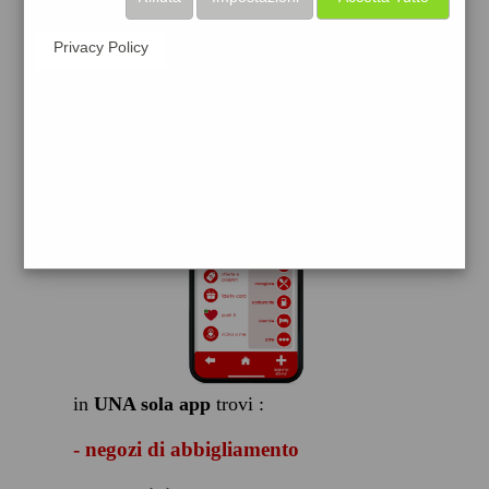
scarica gratis
Privacy Policy
FACILE, VELOCE GRATIS
in
UNA sola app
trovi :
- negozi di abbigliamento