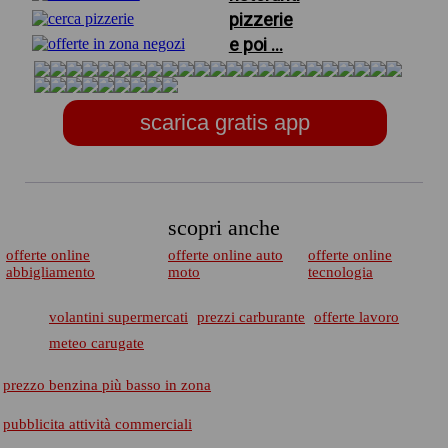
pizzerie
e poi ...
scarica gratis app
scopri anche
offerte online
offerte online auto
offerte online
abbigliamento
moto
tecnologia
volantini supermercati
prezzi carburante
offerte lavoro
meteo carugate
prezzo benzina più basso in zona
pubblicita attività commerciali