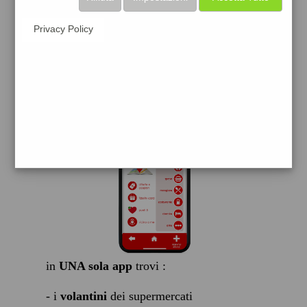
scarica gratis
Privacy Policy
FACILE, VELOCE GRATIS
in
UNA sola app
trovi :
- i
volantini
dei supermercati