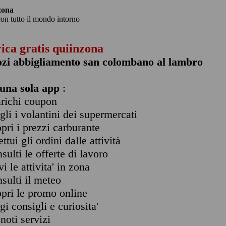
zona
con tutto il mondo intorno
rica gratis quiinzona
ozi abbigliamento san colombano al lambro
una sola app
:
arichi coupon
ogli i volantini dei supermercati
opri i prezzi carburante
ettui gli ordini dalle attività
nsulti le offerte di lavoro
vi le attivita' in zona
nsulti il meteo
opri le promo online
ggi consigli e curiosita'
enoti servizi