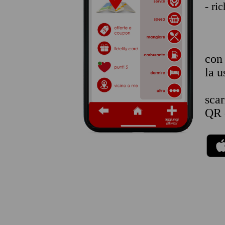
- ri
co
la u
sca
QR 