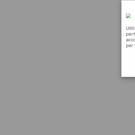
Util
pert
acco
per 