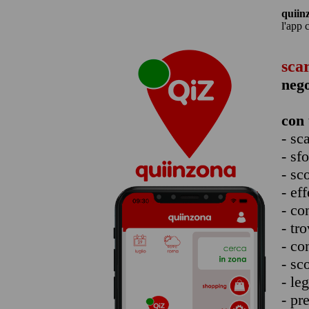
quiin
l'app 
sca
neg
con 
- sc
- sf
- sc
- eff
- co
- tro
- co
- sc
- le
- pr