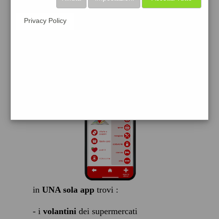
scarica gratis
Privacy Policy
FACILE, VELOCE GRATIS
in
UNA sola app
trovi :
- i
volantini
dei supermercati