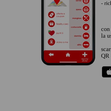
- ri
co
la u
sca
QR 