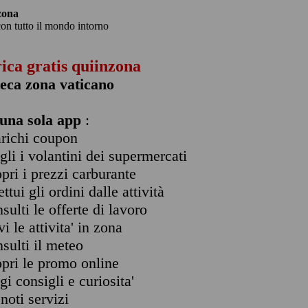
zona
con tutto il mondo intorno
rica gratis quiinzona
eca zona vaticano
una sola app
:
arichi coupon
ogli i volantini dei supermercati
opri i prezzi carburante
ettui gli ordini dalle attività
nsulti le offerte di lavoro
vi le attivita' in zona
nsulti il meteo
opri le promo online
ggi consigli e curiosita'
enoti servizi