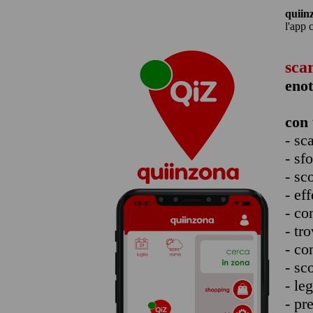
quiin
l'app 
sca
enot
con 
- sc
- sf
- sc
- eff
- co
- tro
- co
- sc
- le
- pr