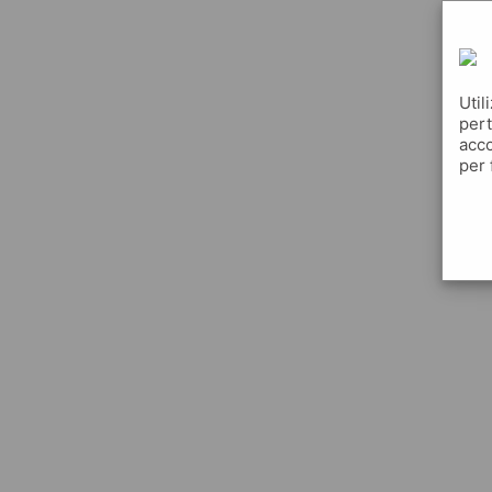
Util
pert
acco
per 