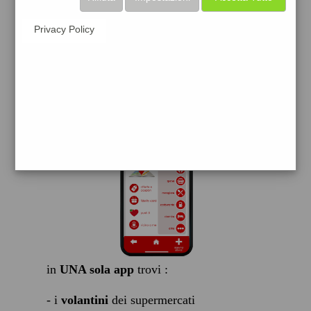
scarica gratis
Privacy Policy
FACILE, VELOCE GRATIS
in
UNA sola app
trovi :
- i
volantini
dei supermercati