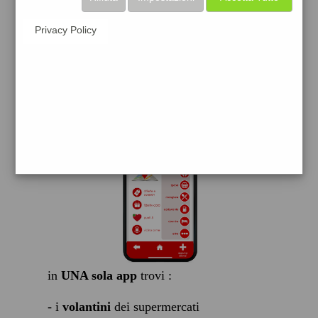
scarica gratis
Privacy Policy
FACILE, VELOCE GRATIS
in
UNA sola app
trovi :
- i
volantini
dei supermercati