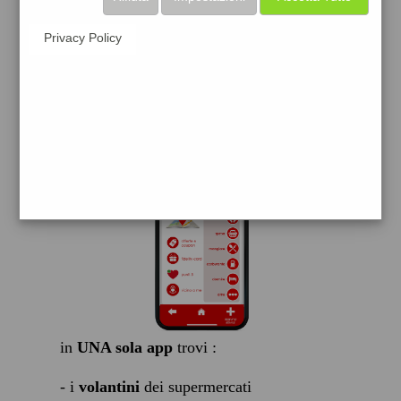
scarica gratis
Privacy Policy
FACILE, VELOCE GRATIS
in
UNA sola app
trovi :
- i
volantini
dei supermercati