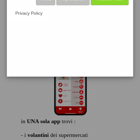
scarica gratis
Privacy Policy
FACILE, VELOCE GRATIS
in
UNA sola app
trovi :
- i
volantini
dei supermercati