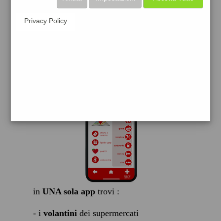
scarica gratis
Privacy Policy
FACILE, VELOCE GRATIS
in
UNA sola app
trovi :
- i
volantini
dei supermercati