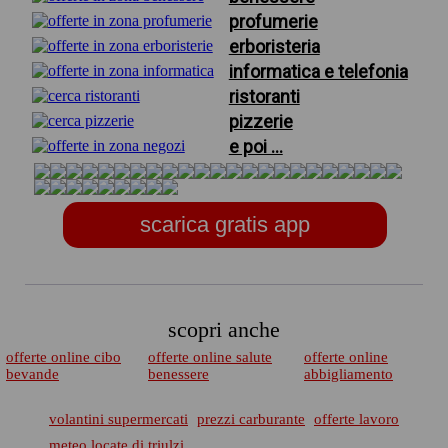
profumerie
erboristeria
informatica e telefonia
ristoranti
pizzerie
e poi ...
scarica gratis app
scopri anche
offerte online cibo
offerte online salute
offerte online
bevande
benessere
abbigliamento
volantini supermercati
prezzi carburante
offerte lavoro
meteo locate di triulzi