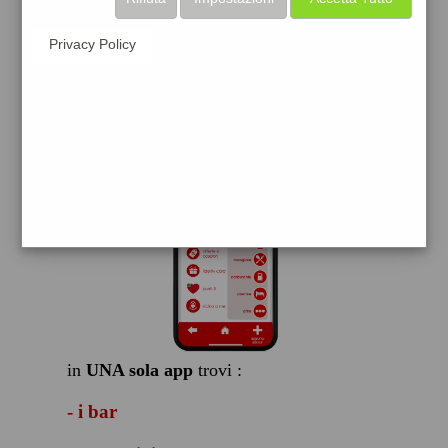
scarica gratis
Privacy Policy
FACILE, VELOCE GRATIS
in
UNA sola app
trovi :
- i bar