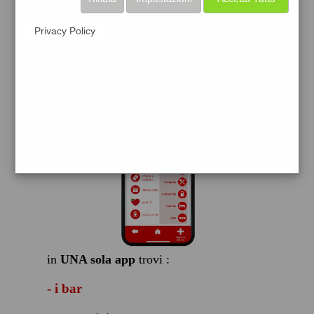
scarica gratis
Privacy Policy
FACILE, VELOCE GRATIS
in
UNA sola app
trovi :
- i bar