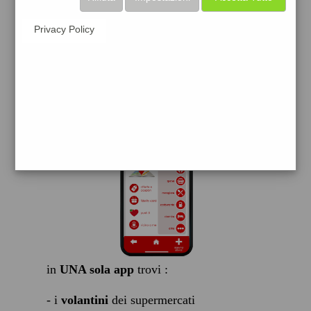
scarica gratis
Privacy Policy
FACILE, VELOCE GRATIS
in
UNA sola app
trovi :
- i
volantini
dei supermercati